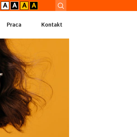
A
A
A
A
Praca
Kontakt