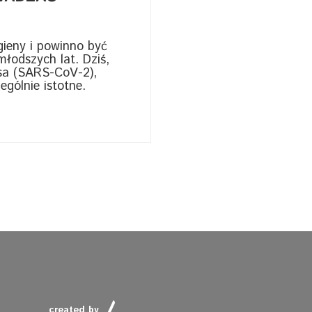
gieny i powinno być
łodszych lat. Dziś,
usa (SARS-CoV-2),
ególnie istotne.
created by