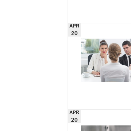
APR
20
APR
20