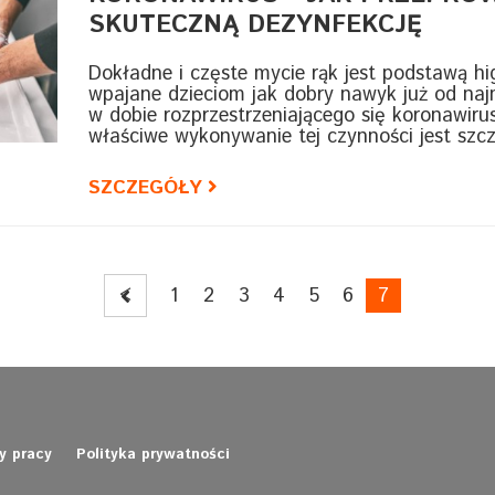
SKUTECZNĄ DEZYNFEKCJĘ
Dokładne i częste mycie rąk jest podstawą hi
wpajane dzieciom jak dobry nawyk już od najm
w dobie rozprzestrzeniającego się koronawir
właściwe wykonywanie tej czynności jest szcz
SZCZEGÓŁY
<
1
2
3
4
5
6
7
y pracy
Polityka prywatności