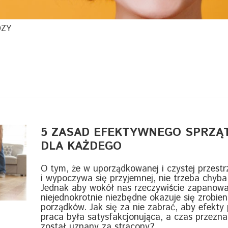
DZY
5 ZASAD EFEKTYWNEGO SPRZĄT
DLA KAŻDEGO
O tym, że w uporządkowanej i czystej przestrz
i wypoczywa się przyjemnej, nie trzeba chyb
Jednak aby wokół nas rzeczywiście zapanował
niejednokrotnie niezbędne okazuje się zrobie
porządków. Jak się za nie zabrać, aby efekty 
praca była satysfakcjonująca, a czas przezna
został uznany za stracony?